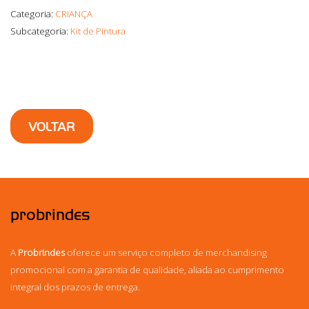
Categoria:
CRIANÇA
Subcategoria:
Kit de Pintura
VOLTAR
probrindes
A
Probrindes
oferece um serviço completo de merchandising
promocional com a garantia de qualidade, aliada ao cumprimento
integral dos prazos de entrega.