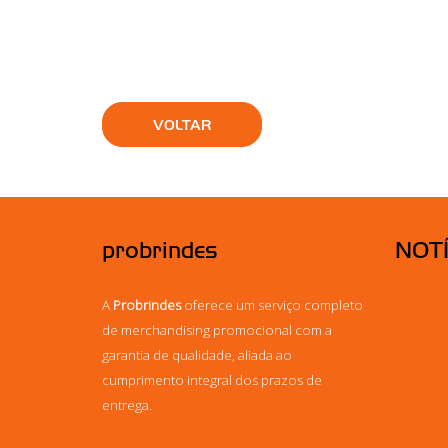
VOLTAR
probrindes
NOTÍ
A
Probrindes
oferece um serviço completo
de merchandising promocional com a
garantia de qualidade, aliada ao
cumprimento integral dos prazos de
entrega.