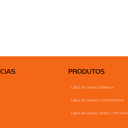
CIAS
PRODUTOS
Lápis de carvão Glamour
Lápis de carvão com borracha
Lápis de carvão, preto, com bor