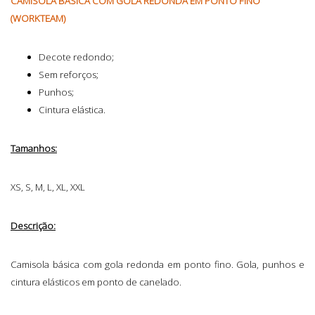
CAMISOLA BÁSICA COM GOLA REDONDA EM PONTO FINO
(WORKTEAM)
Decote redondo;
Sem reforços;
Punhos;
Cintura elástica.
Tamanhos:
XS, S, M, L, XL, XXL
Descrição:
Camisola básica com gola redonda em ponto fino. Gola, punhos e
cintura elásticos em ponto de canelado.