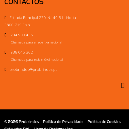
CONTACTOS
Estrada Principal 230, N.º 49-51 - Horta
3800-719 Eixo
234 933 436
Chamada para a rede fixa nacional
938 045 362
Chamada para rede móvel nacional
probrindes
@probrindes.pt
© 2026 Probrindes
Política de Privacidade
Política de Cookies
Entidades RAL
Livro de Reclamações