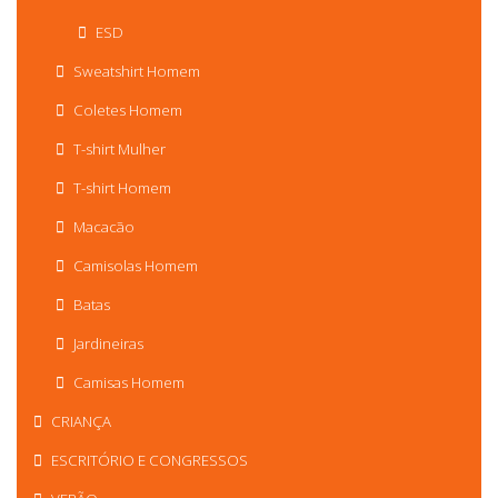
ESD
Sweatshirt Homem
Coletes Homem
T-shirt Mulher
T-shirt Homem
Macacão
Camisolas Homem
Batas
Jardineiras
Camisas Homem
CRIANÇA
ESCRITÓRIO E CONGRESSOS