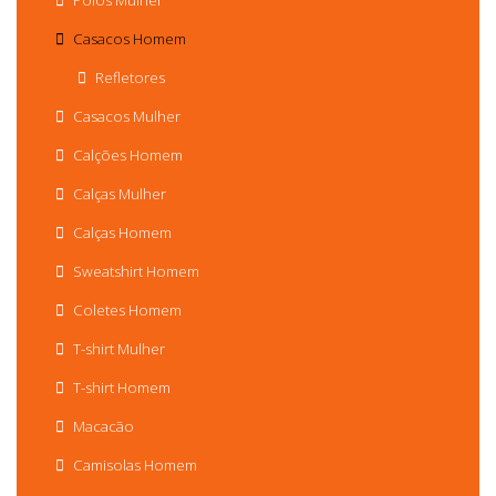
Polos Mulher
Casacos Homem
Refletores
Casacos Mulher
Calções Homem
Calças Mulher
Calças Homem
Sweatshirt Homem
Coletes Homem
T-shirt Mulher
T-shirt Homem
Macacão
Camisolas Homem