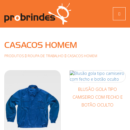
Toggle
naviga
CASACOS HOMEM
PRODUTOS
ROUPA DE TRABALHO
CASACOS HOMEM
BLUSÃO GOLA TIPO
CAMISEIRO COM FECHO E
BOTÃO OCULTO